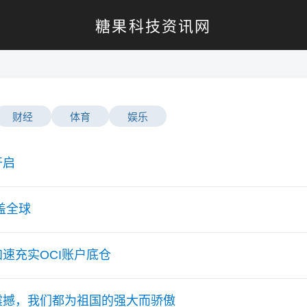
糖果科技资讯网
财经
体育
娱乐
开启
覆盖全球
速充实OCI账户底仓
震撼，我们都为祖国的强大而骄傲