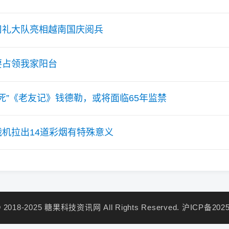
司礼大队亮相越南国庆阅兵
要占领我家阳台
毒死”《老友记》钱德勒，或将面临65年监禁
机拉出14道彩烟有特殊意义
 © 2018-2025 糖果科技资讯网 All Rights Reserved.
沪ICP备2025